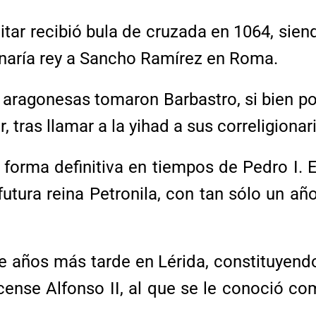
tar recibió bula de cruzada en 1064, sien
onaría rey a Sancho Ramírez en Roma.
 y aragonesas tomaron Barbastro, si bien
, tras llamar a la yihad a sus correligionar
orma definitiva en tiempos de Pedro I. Es
futura reina Petronila, con tan sólo un 
ce años más tarde en Lérida, constituyend
scense Alfonso II, al que se le conoció 