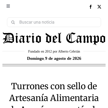
Saltar
al
Toggle
NEXT
Navigation
contenido
Aviso Legal
Buscar:
Política de Privacidad
Política de Cookies
Fundado en 2012 por Alberto Cebrián
Domingo
9 de agosto de 2026
,
Contacto
Turrones con sello de
Artesanía Alimentaria