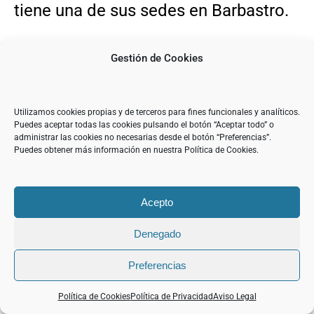
tiene una de sus sedes en Barbastro.
Continuará.
Gestión de Cookies
Este texto es obra de Alberto Cebrián.
Utilizamos cookies propias y de terceros para fines funcionales y analíticos.
Puedes aceptar todas las cookies pulsando el botón “Aceptar todo” o
HUESCA, HIJA DE PYRENE.
administrar las cookies no necesarias desde el botón “Preferencias”.
Puedes obtener más información en nuestra Política de Cookies.
PRÓLOGO:
https://diariodelcampo.com/huesca-
Acepto
hija-de-pyrene-un-territorio-siempre-
Denegado
vivo-prologo/
Preferencias
HUESCA, HIJA DE PYRENE. LA
Política de Cookies
Política de Privacidad
Aviso Legal