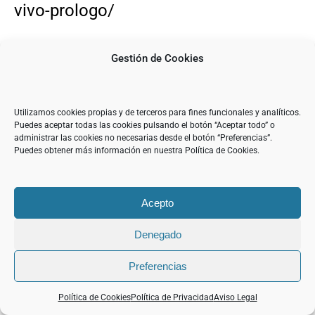
vivo-prologo/
HUESCA, HIJA DE PYRENE. LA
Gestión de Cookies
JACETANIA:
Utilizamos cookies propias y de terceros para fines funcionales y analíticos.
https://diariodelcampo.com/huesca-
Puedes aceptar todas las cookies pulsando el botón “Aceptar todo” o
administrar las cookies no necesarias desde el botón “Preferencias”.
hija-de-pyrene-la-jacetania-un-
Puedes obtener más información en nuestra Política de Cookies.
territorio-siempre-vivo/
Acepto
HUESCA, HIJA DE PYRENE. ALTO
Denegado
GÁLLEGO:
Preferencias
https://diariodelcampo.com/huesca-
Política de Cookies
Política de Privacidad
Aviso Legal
hija-de-pyrene-alto-gallego-un-