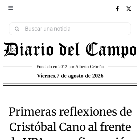
Saltar
al
Toggle
NEXT
Navigation
contenido
Aviso Legal
Buscar:
Política de Privacidad
Política de Cookies
Fundado en 2012 por Alberto Cebrián
Viernes
7 de agosto de 2026
,
Contacto
Primeras reflexiones de
Cristóbal Cano al frente