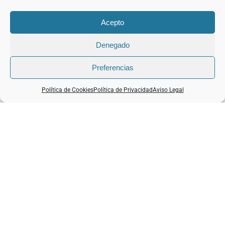
6 de agosto de 2026
Acepto
Denegado
Preferencias
Política de Cookies
Política de Privacidad
Aviso Legal
El Sumiller Eres Tú
cerró su estreno en el