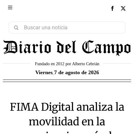
Saltar
al
Toggle
NEXT
Navigation
contenido
Aviso Legal
Buscar:
Política de Privacidad
Política de Cookies
Fundado en 2012 por Alberto Cebrián
Viernes
7 de agosto de 2026
,
Contacto
FIMA Digital analiza la
movilidad en la