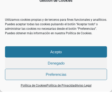
Gestión de Cookies
además, se está preparando un
marketplace
que permitirá adquirir los
Utilizamos cookies propias y de terceros para fines funcionales y analíticos.
vinos recomendados”.
Puedes aceptar todas las cookies pulsando el botón “Aceptar todo” o
administrar las cookies no necesarias desde el botón “Preferencias”.
Puedes obtener más información en nuestra Política de Cookies.
6 de agosto de 2026
Acepto
Denegado
Preferencias
Política de Cookies
Política de Privacidad
Aviso Legal