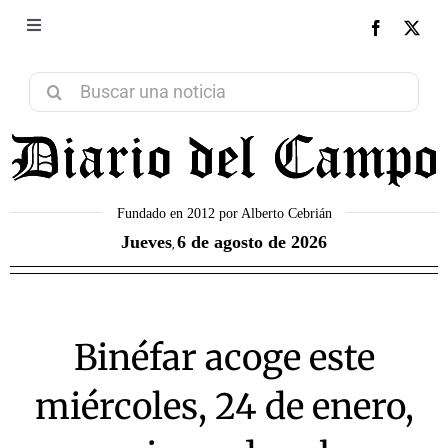
Saltar
al
Toggle
NEXT
Navigation
contenido
Aviso Legal
Buscar:
Política de Privacidad
Política de Cookies
Fundado en 2012 por Alberto Cebrián
Jueves
6 de agosto de 2026
,
Contacto
Binéfar acoge este
miércoles, 24 de enero,