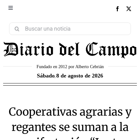
Saltar
al
Toggle
NEXT
Navigation
contenido
Aviso Legal
Buscar:
Política de Privacidad
Política de Cookies
Fundado en 2012 por Alberto Cebrián
Sábado
8 de agosto de 2026
,
Contacto
Cooperativas agrarias y
regantes se suman a la