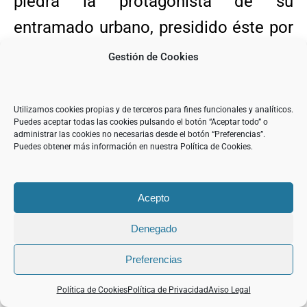
piedra la protagonista de su
entramado urbano, presidido éste por
su majestuoso castillo-colegiata.
Gestión de Cookies
Si en los Pirineos encontramos las
Utilizamos cookies propias y de terceros para fines funcionales y analíticos.
catedrales románicas de Jaca y de
Puedes aceptar todas las cookies pulsando el botón “Aceptar todo” o
administrar las cookies no necesarias desde el botón “Preferencias”.
Roda de Isábena, en la zona de
Puedes obtener más información en nuestra Política de Cookies.
somontano, a los pies de las sierras
que conforman el Prepirineo,
Acepto
hallamos las seos góticas de Huesca
Denegado
y de Barbastro, con sus torres
Preferencias
octogonal y hexagonal,
Política de Cookies
Política de Privacidad
Aviso Legal
respectivamente. En este último caso,