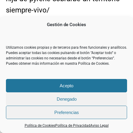
siempre-vivo/
Gestión de Cookies
HUESCA, HIJA DE PYRENE. LA
RIBAGORZA:
Utilizamos cookies propias y de terceros para fines funcionales y analíticos.
Puedes aceptar todas las cookies pulsando el botón “Aceptar todo” o
https://diariodelcampo.com/huesca-
administrar las cookies no necesarias desde el botón “Preferencias”.
Puedes obtener más información en nuestra Política de Cookies.
hija-de-pyrene-la-ribagorza-un-
territorio-siempre-vivo/
Acepto
HUESCA, HIJA DE PYRENE. HOYA DE
Denegado
HUESCA:
Preferencias
https://diariodelcampo.com/huesca-
Política de Cookies
Política de Privacidad
Aviso Legal