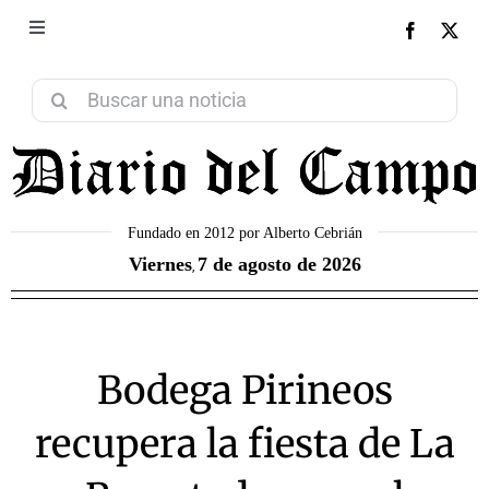
Saltar
al
Toggle
NEXT
Navigation
contenido
Aviso Legal
Buscar:
Política de Privacidad
Política de Cookies
Fundado en 2012 por Alberto Cebrián
Viernes
7 de agosto de 2026
,
Contacto
Bodega Pirineos
recupera la fiesta de La